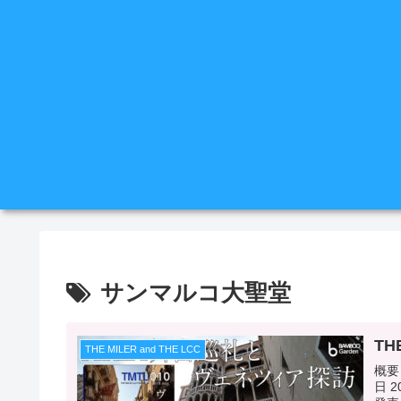
サンマルコ大聖堂
TH
THE MILER and THE LCC
概要 
日 2