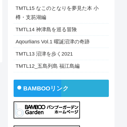
TMTL15 なこのとなりを夢見た本 小
樽・支笏湖編
TMTL14 神津島を巡る冒険
Aqourlians Vol.1 曜誕沼津の奇跡
TMTL13 沼津を歩く2021
TMTL12_五島列島 福江島編
BAMBOOリンク