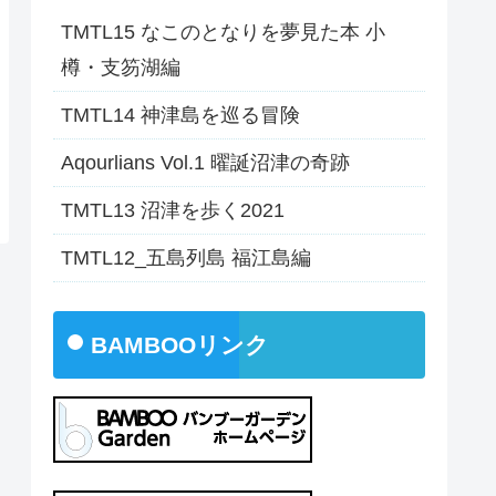
TMTL15 なこのとなりを夢見た本 小
樽・支笏湖編
TMTL14 神津島を巡る冒険
Aqourlians Vol.1 曜誕沼津の奇跡
TMTL13 沼津を歩く2021
TMTL12_五島列島 福江島編
BAMBOOリンク